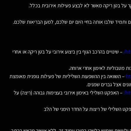
קר על בטן ריקה מאשר לא לבצע פעילות אירובית בכלל.
ותמיד שלבו אותה בחיי היום יום שלכם, למען הבריאות שלכם.
ht
– שינויים בהרכב הגוף בין ביצוע אירובי על בטן ריקה או אחרי
ת מטבוליות לאימון אחרי ארוחה.
ht
– השוואה בין ההשפעות השליליות של פעילות גופנית מאומצת
ונים אצל גברים שמנים.
ht
– האפקט השלילי באימון אירובי בעצימות גבוהה (ריצה) על
קט השלילי של ריצות על החדר הימני של הלב
 ולעשות שימוש כלשהו בתוכן עמוד זה, ללא אישור מראש בכתב