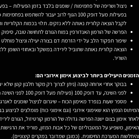
לקבל הוצאה קלורית נאותה ללא נזקים. תלוי בכמות הקלוריות 
הפרשה של הורמון האנדורפין במוח הגורם לתחושה טובה, סיפוק ו
שיפור תפקוד הלב על ידי הזרמת דם בצורה יעילה וניצול מוחלט 
הוצאה קלורית נאותה שתוביל לירידה במשקל ובאחוזי השומן ל
השריר.
הזמנים היעילים ביותר לביצוע אימון אירובי הם:
בבוקר אחרי ארוחה קטנה (ניתן לצרוך רק מקור חלבון קטן שלא יג
לפני השינה, עד דופק 100 (פעילות מעל דופק 100 לפני השינה תגרום להפרשה של אדרנלין שיקשה על השינה).
מספר שעות בנפרד מאימון הכוח – שיגרום לניצול שומנים לאנרגיה
המיתוס הנפוץ הוא שאימוני אירובי (וגם אימוני כוח) מומלצים לביצוע בב
לאחר אימון בצום ישנה הפרשה גדולה של הורמון קורטיזול, הגורם לירי
האימון, משפיע על המטבוליזם של כל אבות המזון, מוריד את הרגישות ל
והיחלשות המערכת החיסונית. (כמובן שמדובר במקרים קיצוניים).