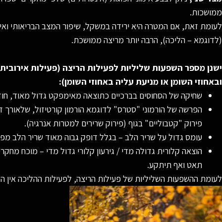
ממושכות.
לעומת זאת, אם המטרה היא ירידה במשקל, שיפור המצב הבריאותי ואיכ
(לדוגמא – הליכה), הרבה יותר מריצה ממושכת.
ישנן מספר השפעות שליליות לפעילות הריצה (פעילות אירובית
ובאחוזי השומן או מניעת עליה באחוזי השומן):
שחיקה של הסחוסים בברכיים כתוצאה מאימפקט גדול מאוד, חוזר
הפרשה של הורמוני "סטרס" לדוגמא הורמון קורטיזול, שלאורך זמ
פירוק "קטבוליים" בגוף (פירוק שרירים למטרות אנרגיה).
עומס גדול על שריר הלב – בגלל דופק גבוה מאוד שריר הלב מפר
הוצאה קלורית גדולה מדי / גירעון קלורי גדול מדי – מוכח מח
תאט ואף תיתקע.
לעומת ההשפעות השליליות של פעילות הריצה, לפעילות ההליכה אין הש