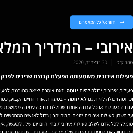
חזור אל כל המאמרים
אירובי – המדריך המלא
סהר קזס
30 בדצמבר, 2020
פעילות אירובית משמעותה הפעלת קבוצת שרירים לפרק ז
פעילות אירובית יכולה להיות
יזומה
, זאת אומרת יציאה מתוכננת לפעיל
וכדומה ויכולה להיות גם
לא יזומה
– במסגרת אורח החיים הקבוע, כמו ע
עבודה בסבלות או כל עבודה אחרת שכוללת בתוכה עמידה ממושכת מאוד
על חשבון פעילות אירובית יזומה ותהיה יתרון גדול לאנשים המחפשים 
מומלץ לכל אדם לשלב פעילות אירובית בחיי היום יום שלו. למעשה, אי
בחייו יחווה את החסרונות הרבים של המחסור בפעילות, שביניהם סיכוי