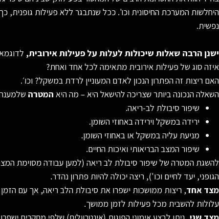
היחלשות המערכת החיסונית וכו'. ככל שנתבגר ללא פעילות גופנית, כך
נפשית.
ישנן הרבה שאלות שיכולות לעלות על פעילות אירובית,
לדוגמא:
איזה סוג של פעילות אירובית מתאימה לכל אחד ואחת?
האם ריצות זה הפתרון הנכון לאדם המעוניין לרדת במשקל? וכו׳.
השאלה הנכונה ביותר שצריכה להישאל היא – מה היא
המטרה
שלמענה 
שיפור סיבולת לב-ריאה.
ירידה במשקל וירידה באחוזי השומן.
מניעת עליה במשקל או באחוזי השומן.
שיפור המצב הבריאותי ואיכות החיים.
להשגת המטרה של שיפור סיבולת לב ריאה (למען עבודה מסוימת המצריכ
הגופני, יעד לחיים וכו'), ריצה יכולה להיות פתרון נהדר.
מצד אחד
, ריצות ממושכות ישפרו את סיבולת הלב ריאה, אך עם הזמן יכ
עלולות להשבית מכל פעילות לזמן ממושך.
מצד שני,
ניתן לבצע אימוני הפוגות (אינטרוולים) שלפי מחקרים ישפרו