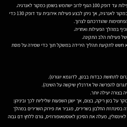
ניצול ושריפה של פחמימות / שומנים בלבד בזמן הפעילות – בפעילות עד דופק 100 הגוף לרוב ישתמש בשומן כמקור לאנרגיה.
בפעילות מעל דופק 100 הגוף לרוב יעבור להשתמש בפחמימות כמקור לאנרגיה, אך ניתן לבצע פעילות אירובית עד דופק 130 כדי
והפחמימות שהודרכתם לצרוך.
כיף במהלך הפעילות ואחריה.
של פעילות הלב התקינה.
לא חשש לתקיעת תהליך הירידה במשקל תוך כדי שמירה על מסת
רום לתחושת כבדות בבטן, לדוגמא יוגורט).
 בצורה יעילה יותר.
וקר על בטן ריקה, בצום, אך ישנן השפעות שליליות לכך וביניהן:
דה בסינתזת החלבון בשרירים, מגביר את פירוק השרירים במהלך
אינסולין, מעלה את הסיכון לאוסטאופורוזיס, גורם ללחץ דם גבוה