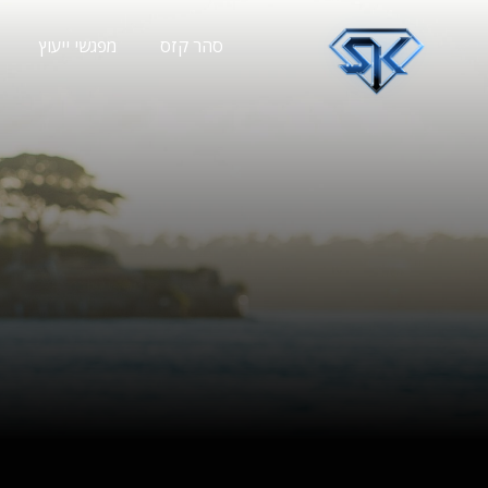
סהר קזס
מפגשי ייעוץ