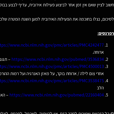
חשוב לציין שאם אין זמן אחר לביצוע פעילות אירובית, עדיף לבצע בבו
לסיכום, נצלו בחוכמה את הפעילות האירובית למען השגת המטרה שלכם 
רפרנסים:
tps://www.ncbi.nlm.nih.gov/pmc/articles/PMC4242477/
ארוחה.
https://www.ncbi.nlm.nih.gov/pubmed/3536834
– תגובו
tps://www.ncbi.nlm.nih.gov/pmc/articles/PMC4500013
אחרי צום לילה / ארוחת בוקר, על מאזן האנרגיה ועל רמות ההורמ
tps://www.ncbi.nlm.nih.gov/pmc/articles/PMC3538475/
הלב
https://www.ncbi.nlm.nih.gov/pubmed/22160404
– האפ
© כל הזכויות שמורות לסהר קזס. אין להעתיק, לשכפל, לפרסם, לצלם