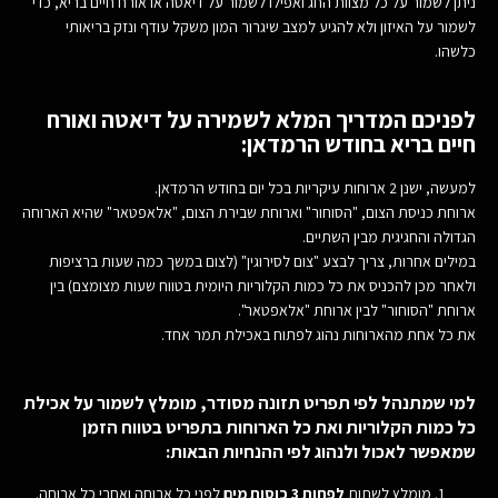
ניתן לשמור על כל מצוות החג ואפילו לשמור על דיאטה או אורח חיים בריא, כדי
לשמור על האיזון ולא להגיע למצב שיגרור המון משקל עודף ונזק בריאותי
כלשהו.
לפניכם המדריך המלא לשמירה על דיאטה ואורח
חיים בריא בחודש הרמדאן:
למעשה, ישנן 2 ארוחות עיקריות בכל יום בחודש הרמדאן.
ארוחת כניסת הצום, "הסוחור" וארוחת שבירת הצום, "אלאפטאר" שהיא הארוחה
הגדולה והחגיגית מבין השתיים.
במילים אחרות, צריך לבצע "צום לסירוגין" (לצום במשך כמה שעות ברציפות
ולאחר מכן להכניס את כל כמות הקלוריות היומית בטווח שעות מצומצם) בין
ארוחת "הסוחור" לבין ארוחת "אלאפטאר".
את כל אחת מהארוחות נהוג לפתוח באכילת תמר אחד.
למי שמתנהל לפי תפריט תזונה מסודר, מומלץ לשמור על
אכילת
כל כמות הקלוריות ואת כל הארוחות בתפריט
בטווח הזמן
שמאפשר לאכול ולנהוג לפי ההנחיות הבאות:
מומלץ לשתות
לפחות 3 כוסות מים
לפני כל ארוחה ואחרי כל ארוחה.