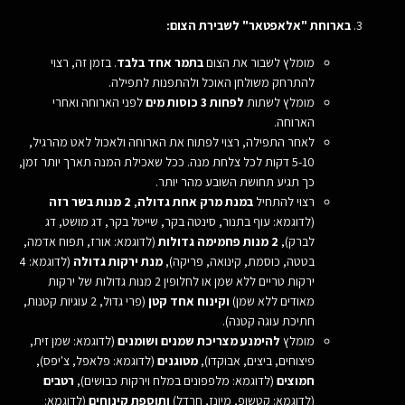
בארוחת "אלאפטאר"
לשבירת הצום
:
מומלץ לשבור את הצום
בתמר אחד בלבד
. בזמן זה, רצוי
להתרחק משולחן האוכל ולהתפנות לתפילה.
מומלץ לשתות
לפחות 3 כוסות מים
לפני הארוחה ואחרי
הארוחה.
לאחר התפילה, רצוי לפתוח את הארוחה ולאכול לאט מהרגיל,
5-10 דקות לכל צלחת מנה. ככל שאכילת המנה תארך יותר זמן,
כך תגיע תחושת השובע מהר יותר.
רצוי להתחיל
במנת מרק אחת גדולה
,
2 מנות בשר רזה
(לדוגמא: עוף בתנור, סינטה בקר, שייטל בקר, דג מושט, דג
לברק),
2 מנות פחמימה גדולות
(לדוגמא: אורז, תפוח אדמה,
בטטה, כוסמת, קינואה, פריקה),
מנת ירקות גדולה
(לדוגמא: 4
ירקות טריים ללא שמן או לחלופין 2 מנות גדולות של ירקות
מאודים ללא שמן)
וקינוח אחד קטן
(פרי גדול, 2 עוגיות קטנות,
חתיכת עוגה קטנה).
מומלץ
להימנע מצריכת שמנים ושומנים
(לדוגמא: שמן זית,
פיצוחים, ביצים, אבוקדו),
מטוגנים
(לדוגמא: פלאפל, צ'יפס),
חמוצים
(לדוגמא: מלפפונים במלח וירקות כבושים),
רטבים
(לדוגמא: קטשופ, מיונז, חרדל)
ותוספת קינוחים
(לדוגמא: