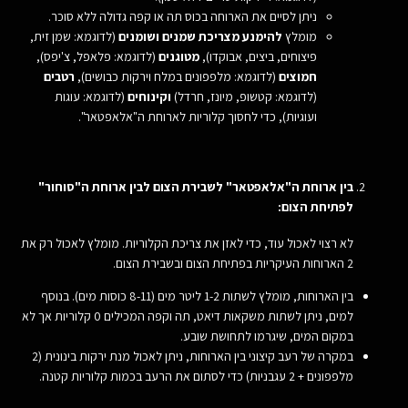
ניתן לסיים את הארוחה בכוס תה או קפה גדולה ללא סוכר.
מומלץ
להימנע מצריכת שמנים ושומנים
(לדוגמא: שמן זית,
פיצוחים, ביצים, אבוקדו),
מטוגנים
(לדוגמא: פלאפל, צ'יפס),
חמוצים
(לדוגמא: מלפפונים במלח וירקות כבושים),
רטבים
(לדוגמא: קטשופ, מיונז, חרדל)
וקינוחים
(לדוגמא: עוגות
ועוגיות), כדי לחסוך קלוריות לארוחת ה"אלאפטאר".
בין ארוחת ה"אלאפטאר" לשבירת הצום לבין ארוחת ה"סוחור"
לפתיחת הצום:
לא רצוי לאכול עוד, כדי לאזן את צריכת הקלוריות. מומלץ לאכול רק את
2 הארוחות העיקריות בפתיחת הצום ובשבירת הצום.
בין הארוחות, מומלץ לשתות 1-2 ליטר מים (8-11 כוסות מים). בנוסף
למים, ניתן לשתות משקאות דיאט, תה וקפה המכילים 0 קלוריות אך לא
במקום המים, שיגרמו לתחושת שובע.
במקרה של רעב קיצוני בין הארוחות, ניתן לאכול מנת ירקות בינונית (2
מלפפונים + 2 עגבניות) כדי לסתום את הרעב בכמות קלוריות קטנה.