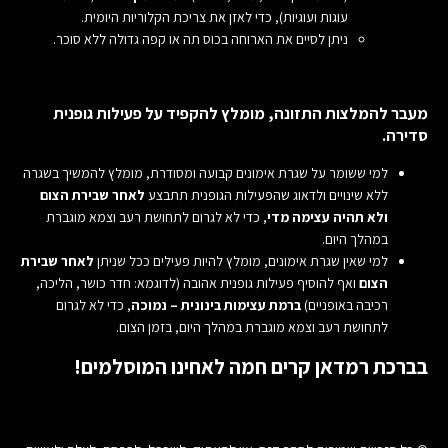
עוגות ועוגיות), כדי לאזן את צריכת הקלוריות היומית.
ניתן לסיים את הארוחה בכוס תה או קפה גדולה ללא סוכר.
מעבר להמלצות התזונה, מומלץ להקפיד על פעילות גופנית
סדירה.
למי ששומר על שגרת אימונים קבועה ומסודרת, מומלץ להמשיך בשגרה
ללא שינויים ולדאוג שהפעילות הגופנית תתבצע
לאחר שבירת הצום
ולא תהיה עצימה מדי
, כדי לא לגרום לתחושת רעב וצמא מוגברת
במהלך היום.
למי שאין שגרת אימונים, מומלץ להיות פעילים ככל שניתן
לאחר שבירת
הצום
ואף להוסיף פעילות גופנית אהובה (לדוגמא: חדר כושר, הליכה,
רכיבה באופניים)
ברמת עצימות בינונית – נמוכה
, כדי לא לגרום
לתחושת רעב וצמא מוגברת במהלך היום, בזמן הצום.
בברכת
רמדאן קרים
חמה לאחינו המוסלמים!