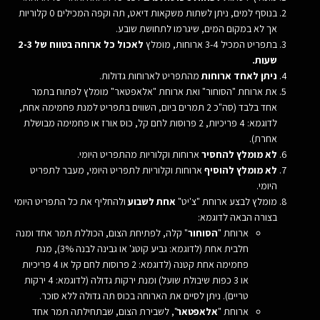
בנוסף למים, ניתן לשתות משקאות דיאט, תה וקפה המכילים 0 קלוריות
אך לא במקום המים, שיגרמו לתחושת שובע.
בתפריט המכיל 3-4 ארוחות, מומלץ
לאכול כל ארוחה בטווח של 2-3
שעות.
ניתן לאחד ארוחות
מהתפריט לארוחות גדולות.
את ארוחת "הסוחור" ואת ארוחת "אלאפטאר" מומלץ לפתוח בתמר
אחד בלבד (סה"כ 2 תמרים ביום, השווים בתפריט למנת פחמימה אחת,
לדוגמא: 4 פריכיות, 2 פרוסות לחם קל, כוס אורז או פחמימה מבושלת
אחרת).
לא מומלץ להחסיר
ארוחות וקלוריות מהתפריט היומי.
לא מומלץ להוסיף
ארוחות וקלוריות לתפריט היומי, מעבר לתפריט
היומי.
מומלץ לבצע ארוחת "צ'יט"
אחת לשבוע
ולהחליף את כל התפריט היומי
בצורה הבאה לדוגמא:
ארוחת "
הסוחור
" קלה, לפתיחת הצום, הכוללת תמר אחד ומנה
חלבית אחת (לדוגמא: גביע קוטג' או גבינה לבנה 3%), מנת
פחמימה אחת קטנה (לדוגמא: 2 פרוסות לחם קל או 4 פריכיות
או 3 כפות שיבולת שועל) ומנת ירקות גדולה (לדוגמא: 4 ירקות
טריים). ניתן לסיים את הארוחה בכוס תה גדולה ללא סוכר.
ארוחת "
אלאפטאר
", לשבירת הצום, שבתחילתה תמר אחד