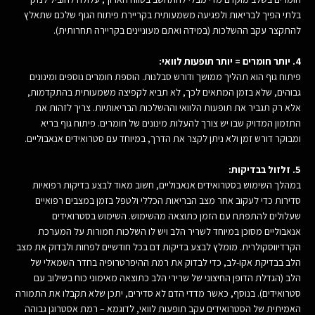
בלתי הפיך לבריאות ולפגיעה משמעותית בקריירת פיתוח הגוף שלכם שתאלץ
להתקצר עקב ההשלכות (במידה ואתם מעוניינים בקריירה תחרותית).
4. יותר חומרים = יותר תופעות לוואי:
פיתוח גוף הוא תהליך ממושך ודורש סבלנות. הוספת חומרים נוספים ומינונים
גבוהים, שלא בזמן המתאים לכך, לא תביא לקפיצה משמעותית בהתקדמות,
אלא רק תגביר את תופעות הלוואי וההשלכות הבריאותיות. צריך לזהות את
התזמון המדויק שבו יש צורך להעלות מינונים של חומרים. פיתוח גוף בריא
ומבוקר דורש זמן ולא ניתן לקצר את הדרך, במיוחד עם סטרואידים אנאבוליים.
5. זלזול בבדיקות:
במהלך השימוש בסטרואידים אנאבוליים, חשוב מאוד לבצע בדיקות רפואיות
סדירות כדי לעקוב אחר מצב הבריאות הכללי ולטפל בזמן במצבים רפואיים
שעלולים להתפתח עם הזמן כתוצאה מהשימוש. השימוש בסטרואידים
אנאבוליים מסוכן במיוחד לשריר הלב ויש לו השלכות חמורות על המערכת
הקרדיווסקולרית. מומלץ לבצע בדיקות דם בכל חודשיים לפחות ולבדוק את מצב
הלב בבדיקת אקו-לב, כדי לבדוק את רמת ההיפרטרופיה בחדר השמאלי של
הלב (הגדלת הדופן החיצוני של שרירי הלב כתוצאה מאימוני כוח בשילוב עם
סטרואידים). בנוסף, כאשר מדדי הדם לא סדירים, יתכן שלא תקבלו את התמורה
האמיתית של הסטרואידים עקב תופעות לוואי, לדוגמא – רמת אסטרוגן גבוהה