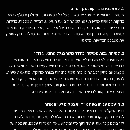
1. לא מבצעים בדיקות מקדימות:
שימוש בסטרואידים אנאבוליים משפיע על כל המערכות בגוף ולכן מומלץ לבצע
בדיקות רפואיות מקיפות לפני שמתחילים את השימוש. הבדיקות כוללות: בדיקות
דם כלליות והורמונליות מקיפות, הערכה של מצב הלב, מצב הפוריות, האם אתם
נמצאים בקבוצת סיכון ועוד. שימו לב: אין להיכנס לתחום הזה מבלי לבדוק לעומק
את מצבכם הבריאותי מראש!
2. לקיחת עצות ממישהו בחדר כושר בגלל שהוא "גדול":
הסטרואידים לא מיועדים לשימוש חובבני – יש להם השלכות ארוכות טווח על
הבריאות. כל מי ששוקל להשתמש בסטרואידים חייב לעשות זאת בליווי של בעל
מקצוע עם ניסיון רב בתחום, כזה שיכול להנחות בצורה מדויקת ומותאמת אישית.
לצערי, במקום זה רבים פונים למתאמנים או מאמנים בחדר הכושר, רק כי הם
נראים גדולים ושריריים, מבלי לקחת בחשבון את הצורך בייעוץ מקצועי ובליווי
רפואי. כשזה קשור לבריאות שלכם, לא חוסכים ולא מתפשרים.
3. חושבים על תוצאות מיידיות במקום לטווח ארוך:
בניית סייקל מחייבת ראייה ארוכת טווח. המטרה אינה להשיג תוצאות מיידיות
לקראת הקיץ הקרוב או התחרות הקרובה, אלא להימנע מטעויות שעלולות
לגרום לנזק בריאותי עתיד ותוך כדי גם להשיג את המטרות שלכם. העמסה של
חומרים בשלב מוקדם מדי מבלי להתחשב בטווח הארוך, עלולה להוביל לנזק