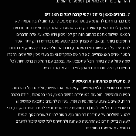
ההזרקה בעזרת אלכוהול וכך תימנעו מזיהומים.
7. בוחרים מאמן כי זול \ לפי קרבה למקום המגורים
:
אם כבר בחרתם להשתמש בסטרואידים אנאבוליים, חשוב להבין שמאוד לא
מומלץ לבחור מאמן מסוים רק בגלל שהוא זול או גר קרוב אליכם. תבחרו את
המאמן שילווה אתכם בתחום הזה רק לפי ניסיון וידע מקצועי. אלה הדברים
החשובים ביותר. גם אם זה מצריך מכם לנסוע פעם בחודש רחוק יותר, אסור
להתפשר על זה. השוק רווי במאמנים, רובם המוחלט לא מבין לעומק את תחום
הסטרואידים האנאבוליים, לא קוראים מחקרים ואינם בעלי ניסיון של שנים. תזכרו
שמה שזול עולה ביוקר! חבל שתמצאו את עצמכם עם השלכות בריאותיות לכל
החיים רק בגלל שבחרתם מאמן לפי קרבה או מחיר נגיש.
8. מתעלמים מהתחושות האישיות:
שימוש בסטרואידים לא משפיע רק על המראה החיצוני, אלא גם על ההרגשה
הפיזית והנפשית. תופעות כמו ירידה בחשק המיני, גירוי בפטמות, ירידה במצב
הרוח, קשיים בשינה, עייפות פיזית ועוד, עשויות להיגרם כתוצאה מהשימוש
בסטרואידים. כל אלו (ועוד) הן תופעות לוואי שניתן ורצוי לפתור אותן בהקדם, כדי
למנוע השלכות על עתידכם בפיתוח גוף. חשוב להיות קשובים לגוף ולגשת
לעשות בדיקות דם כשההרגשה משתנה ולהתייחס לכל שינוי שיכול להיגרם
כתוצאה מהשפעת החומרים.