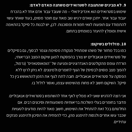
9. לא מבינים שהתגובה לסטרואידים משתנה מאדם לאדם:
שימוש בסטרואידים הוא אינדיבידואלי – מה שעובד עבור אדם אחד לא בהכרח
יעבוד עבור אחר. ייתכן שאדם ירגיש טוב מאוד עם חומר מסוים, בעוד שאחר עשוי
להתמודד עם תופעות לוואי חמורות ומסוכנות. לכן, יש לבנות כל סייקל בהתאמה
אישית ומומלץ להיעזר במומחים בתחום.
10. מזלזלים בשיקום:
כמו בכל מחזור של משהו שמתחיל מנקודה מסוימת ונגמר לבסוף, גם בסייקלים
של סטרואידים אנאבוליים יש צורך בהפסקות למען שיקום המצב הבריאותי,
הורדת עומס מהקולטנים האנדרוגיניים ומניעה של ״הומאוסטאזיס״ (נרמול,
להפוך מצב מסוים לבסיסי) של הגוף לחומרים ולמינונים. לא ניתן לרוץ ללא
הפסקה על סטרואידים אנאבוליים. חובה לתת לגוף את הזמן להתאושש בין כל
סייקל. השיקום חשוב לא פחות מהשימוש עצמו, ואסור לזלזל בו.
אני רוצה להדגיש שאני לא ממליץ לאף אחד להשתמש בסטרואידים אנאבוליים.
מדובר בחומרים בעלי השלכות בריאותיות משמעותיות וסיכונים רבים. אם
החלטתם בכל זאת להתחיל את השימוש, חשוב מאוד להיות מודעים לטעויות
שכבר עשו אחרים ולנסות להימנע מהן, כדי להפחית את הסיכון ולהימנע מנזקים
עתידיים.