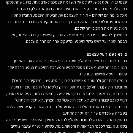
עצמי גבוה ושקט נפשי. לעולם אל תשוו את עצמכם לאדם אחר. ברגע שתתעסקו
במי עולה איתכם לתחרות, איך הם נראים, איזה עדכון הם העלו, כמה הם
אוכלים ומה הם לוקחים – תורידו לעצמכם את הביטחון העצמי, תסבלו מהמון
סטרס ותפגמו לעצמכם בהנאה מהדרך. זכרו שהתפקיד שלכם בהכנה לתחרות
הוא לעשות את הטוב ביותר
שלכם
.
מי שצריך להשוות ביניכם לבין אחרים אלה הם רק השופטים, ברגע האמת, על
הבמה. שמרו על ראש צלול והימנעו מלעקוב אחר המתחרים שלכם.
2. לא לשמור על עצמכם.
בהכנה לתחרות נמצאים בתהליך חיטוב קיצוני שאמור להוביל לאחוזי השומן
הנמוכים ביותר שהגוף שלנו מסוגל להגיע והמערכת החיסונית בגופנו הרבה יותר
פגיעה, רגישה וחשופה למחלות.
מומלץ להתרחק ולהישמר מאנשים חולים (וירוסים, צינון, חיידקים קורונה וכו׳)
ומסביבה חולה (בתי חולים). אם תחטפו חיידק כלשהו כל ההכנה נעצרת ואפילו
מידרדרת, עד שמבריאים. רמות הקורטיזול יעלו, תצטרכו לנוח, לפספס אימונים,
הגוף שלכם יצבור נוזלים, לא תצליחו לאכול כמו שצריך, לא תצליחו לתרגל
פוזינג ולכווץ את השרירים שלכם וכל שבוע של הכנה הוא שבוע קריטי ויעלה לכם
בעובדה שאיבדתם שריר וזמן יקר להתחטב.
בנוסף, במהלך ההכנה לתחרות מומלץ להימנע משיזוף אינטנסיבי ושהייה ארוכה
בשמש. מעבר לסכנה הבריאותית והכוויות בעור, כשהעור נשרף יצטברו נוזלים
תת עוריים שיהרסו את השייפ. חשוב לשמור על העור חלק ובריא. אם העור