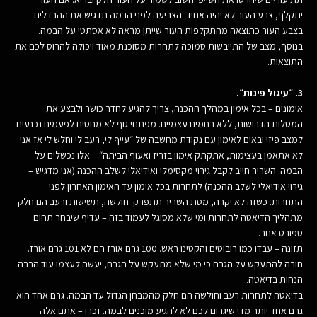
יתקלף, צבע העור לא יהיה אחיד. הצביעה לפני הבמה תדגיש את ההבדלים
בצבע העור כתוצאה מהתקלפות העור שייתן מראה לא אסתטי על הבמה.
בנוסף, מצב של התייבשות סמוכה לתחרות מסוכנת מאוד ויכולה להרוס לכם את
התוצאות.
3. ״עיגול פינות״.
אימונים – בכל אימון במהלך ההכנה, צריך להגיע לחדר כושר ולבצע את
המטלות הדרושות, ללא רחמים עצמיים. מפתחי גוף לא מנוסים לפעמים נכנעים
למצב פיזי ובאים לאימון עם נקודת מחשבה של ״עייף לי, רעב לי וחלש לי אז אני
לא אתאמן בעצימות, אתקתק אימון בזריז ואעוף הביתה״ – אלו נכשלים על
הבמה. השריר חייב לקבל גירוי מקסימלי ואידיאלי לשלב ההכנה (אני מדגיש –
גירוי אידיאלי לשלב ההכנה) לתחרות בכל אימון עד האימון האחרון לפני
התחרות. כשזה לא יקרה, מסת השריר תתפרק. חולשה, תשישות ורעב הם חלק
מתהליך הדיאטה לתחרות ומי שלא מסוגל לעמוד בזה – עדיף שיבחר תחום
ספורט אחר.
תזונה – עבדו כמו רובוטים והקטינו ראש. 100 גרם אורז הם לא 101 גרם אורז.
חובה להתעקש על הגרם כי מי שלא מתעקש על הגרם, יעשה לעצמו עוד הרבה
הנחות בדיאטה.
בדיאטה לתחרות רעב וחולשה הם חלק מהמבחן הגדול עד הבמה. גרם אחד הוא
גרם אחד יותר מדי שיגרום לכם לא להגיע מוכנים לבמה. זכרו – אתם אלה