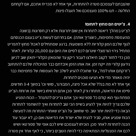
שהצבתם לעצמכם מטרה להתחרות, אף אחד לא מכריח אתכם, אם לקחתם
החלטה – תנו 100% מעצמכם ואל תעגלו פינות.
4. צ'יטים הם מחוץ לתחום!
לצ'יט במהלך דיאטה לתחרות אין שום יתרונות אלא רק חסרונות (בשונה
מהעמסת פחמימות, כשצריך אותה). אם בחרתם לעשות צ'יט בעצם הכנסתם
לגוף שלכם המון קלוריות ללא משמעות. ברגע שמתחילים לאכול מחוץ לתפריט
מתחיל גירוי הורמונלי שיגרום לכם לסיים את היום עם 20,000 קלוריות. לאחר
מכן כדי לחזור לקצב תיאלצו לעבור ריקון עד שהמאזן הקלורי יתאזן שוב לכיוון
גירעון קלורי וזה ייקח זמן. את אותו הזמן איבדתם כבר מהיכולת שלכם להתחטב
ו״זרקתם אותו לפח״, עד שתוכלו להגיע לשלב של העמסות של פחמימות כבר
יהיה מאוחר מדי ולא תגיעו מוכנים לתחרות.
אף אחד לא מת בגלל שלא אכל פיצה, המבורגר, סושי וכו' במשך 3-4 חודשים.
סיימו את הדיאטה, תתחרו ורק לאחר מכן אתם תרוויחו ביושר את ארוחת הצ'יט.
מפתח גוף הוא קודם כל ספורטאי וכך אתם צריכים להתנהל – הכוח המניע
שלכם צריך להיות איך להגיע בשייפ הכי טוב לתחרות ואיך להשתפר לתחרות
הבאה כדי להיות יותר טוב. מי שחושב על הצ׳יט שאחרי התחרות וזה למעשה
הכוח שמניע אותו, סביר להניח שלא ישרוד את הדיאטה ואם כן, לא יעבור עוד
הכנה לתחרות לאחר מכן. הוכיחו לעצמכם שיש לכם אופי של ספורטאי ושיש
לכם את המנטליות המתאימה כדי להיות הטובים ביותר, כי לאף אחד אין מטרה