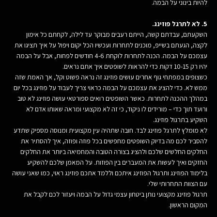
להיות בינוני על הבמה.
5. לא לתרגל פוזינג.
השקעתם, עבדתם קשה, הייתם רעבים מבוקר עד לילה, לקחתם כל אימון
לקצה, הגעתם בשייפ, מוכנים לתחרות ועכשיו הכל יקום ויפול על איך תציגו את
עצמכם על הבמה. הכנה לתחרות לוקחת 4-6 חודשים לפחות, אבל על הבמה
יהיו רק 10-15 דקות כדי להראות לשופטים איך אתם נראים.
כשצופים במפתחי גוף אחרים עושים פוזינג זה נראה פשוט וקל, אך האמת שזה
ממש לא. כדי להציג את עצמכם על הבמה כראוי צריך לעבוד על פוזינג בכל יום
במהלך ההכנה לתחרות. כאשר השופטים רואים ספורטאי עושה פוזינג לא טוב
ורועד תוך כדי – מורידים לו ניקוד, כי זה לא מקצועי ומראה שאותו אדם לא
השקיע בתרגול פוזינג.
לא מומלץ לתרגל פוזינג לבד. חובה שתהיה עין מקצועית ומנוסה מספיק שתדע
להסביר לכם מה בדיוק השופטים מחפשים בכל פוזה ופוזה, איך להסתיר את
החלקים החלשים שלכם ולהציג בצורה הטובה והמחמיאה ביותר את החלקים
החזקים ואיך לעשות את המעברים בין הפוזות. על המאמן שלכם להשקיע
בלימוד הפוזינג ותרגול הפוזינג איתכם וללמד אתכם פוזינג ראוי, כמו שאני עושה
עם הצוות התחרותי שלי.
תרגול פוזינג מקצועי נותן ביטחון עצמי גדול על הבמה ויעזור לכם לקבל את
המקום הראשון.