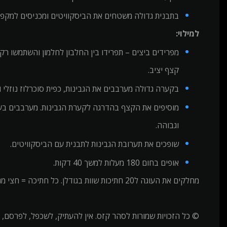
בתבנית גדולה משטחים את הביסקוויטים ומכניסים למקפי
למילוי:
מפרידים ביצים – תפרידו בין החלבון לחלמון והשתמשו ר
קצף יציב.
בקערה גדולה מערבבים את הגבינות, כפית סוכרלוז נוזלי ו4 סקופים של אבקת חלבון בטעם וניל.
מוסיפים את הקצף בהדרגה לקערת הגבינות. מערבבים בעזר
וגבוהה.
שופכים את תערובת הגבינות לתבנית עם הביסקוויטים.
אופים בחום 180 מעלות למשך 40 דקות.
מחלקים את העוגה ל20 חתיכות שוות בגודלן. כל חתיכה = חצי מנת חלבון
© כל הזכויות שמורות לסהר קזס. אין להעתיק, לשכפל, לפרסם, 