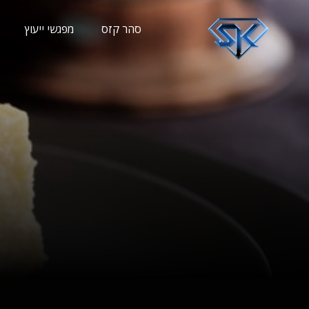
סהר קזס
מפגשי ייעוץ