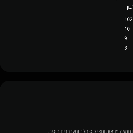
ון
102
10
9
3