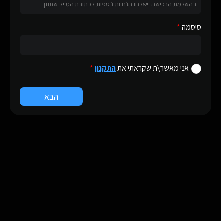
סיסמה
אני מאשר\ת שקראתי את
התקנון
הבא